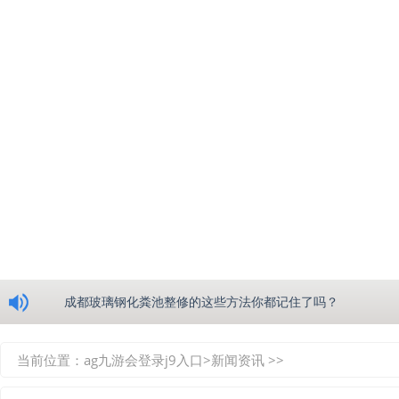
浅析绵阳玻璃钢化粪池的生产工艺
成都玻璃钢化粪池整修的这些方法你都记住了吗？
重庆玻璃钢化粪池的具备的这些优点你都知道吗？
当前位置：
ag九游会登录j9入口
>
新闻资讯
>>
如何选择质量较好的四川玻璃钢化粪池？记住这三点