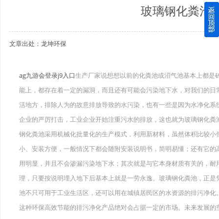
玻璃钢化粪池
四川玻璃钢化粪池逐渐取代传统玻璃钢化粪池的这几点原因
文章出处：龙坤环保
关于重庆玻璃钢化粪池的这些基础知识你都记住了吗？
四川玻璃钢化粪池选购时应该如何进行挑选？
ag九游会登录j9入口
生产厂家说想想以前的化粪池或沼气池基本上都是
能上，都存在着一定的漏洞，而且还有可能会污染地下水，对我们的日
在安装绵阳玻璃钢化粪池时可能遇到这些难题
活地方，排除人为的故意排放导致的水污染，也有一些是因为水净化系
使用成都玻璃钢化粪池的七大好处你都记住了吗？
企业的严厉打击，工业企业开始注重污水的排放，这也就为玻璃钢化粪
钢化粪池采用机械化批量化的生产模式，利用新材料，虽然体积比较小
小、安装方便，一般情况下都会随附安装说明书，简明易懂；还有它的
用明显，并且不会渗漏污染地下水；其次就是与它本身材质有关的，耐
理，只要按说明埋入地下后基本上就是一劳永逸。玻璃钢化粪池，正是
池不只可用于工业生活区，还可以用在城镇居民区的水资源的排污净化
这种环保高效节能的排污净化产品绝对会占据一定的市场。未来发展的