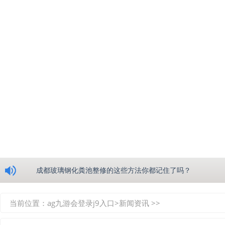
浅析绵阳玻璃钢化粪池的生产工艺
成都玻璃钢化粪池整修的这些方法你都记住了吗？
重庆玻璃钢化粪池的具备的这些优点你都知道吗？
当前位置：
ag九游会登录j9入口
>
新闻资讯
>>
如何选择质量较好的四川玻璃钢化粪池？记住这三点