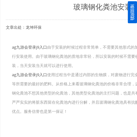
玻璃钢化粪池安装
四川玻璃钢化粪池逐渐取代传统玻璃钢化粪池的这几点原因
文章出处：龙坤环保
关于重庆玻璃钢化粪池的这些基础知识你都记住了吗？
四川玻璃钢化粪池选购时应该如何进行挑选？
ag九游会登录j9入口
由于安装的时候过程非常简单，不需要其他形式的
行安装使用。由于玻璃钢化粪池的质地非常轻，所以安装的时候不需要
在安装绵阳玻璃钢化粪池时可能遇到这些难题
装，当天安装当天就可以进行使用。
使用成都玻璃钢化粪池的七大好处你都记住了吗？
ag九游会登录j9入口
使用过程当中是通过内部的生物膜，对废物进行完
等所需要的最好的肥料。从价格上来看玻璃钢化粪池的价格非常合理，
钢化粪池不想其他类型的化粪池，其他类型化粪池的主打问题，也是共
严严实实的将脏东西留在化粪池内进行分解，并且玻璃钢化粪池具有抗
优点。服务信誉也是第一保证！