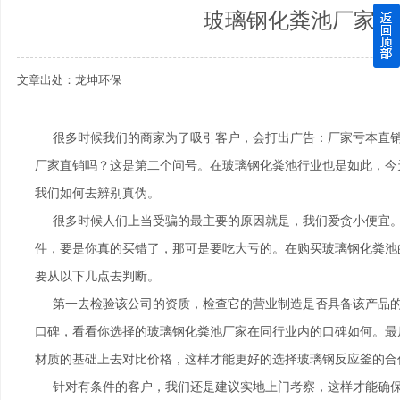
玻璃钢化粪池厂家直
四川玻璃钢化粪池逐渐取代传统玻璃钢化粪池的这几点原因
文章出处：龙坤环保
关于重庆玻璃钢化粪池的这些基础知识你都记住了吗？
四川玻璃钢化粪池选购时应该如何进行挑选？
很多时候我们的商家为了吸引客户，会打出广告：厂家亏本直销
厂家直销吗？这是第二个问号。在玻璃钢化粪池行业也是如此，今
在安装绵阳玻璃钢化粪池时可能遇到这些难题
我们如何去辨别真伪。
使用成都玻璃钢化粪池的七大好处你都记住了吗？
很多时候人们上当受骗的最主要的原因就是，我们爱贪小便宜。
件，要是你真的买错了，那可是要吃大亏的。在购买玻璃钢化粪池
要从以下几点去判断。
第一去检验该公司的资质，检查它的营业制造是否具备该产品的
口碑，看看你选择的玻璃钢化粪池厂家在同行业内的口碑如何。最
材质的基础上去对比价格，这样才能更好的选择玻璃钢反应釜的合
针对有条件的客户，我们还是建议实地上门考察，这样才能确保