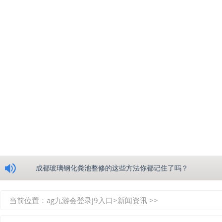
浅析绵阳玻璃钢化粪池的生产工艺
成都玻璃钢化粪池整修的这些方法你都记住了吗？
重庆玻璃钢化粪池的具备的这些优点你都知道吗？
当前位置：
ag九游会登录j9入口
>
新闻资讯
>>
如何选择质量较好的四川玻璃钢化粪池？记住这三点