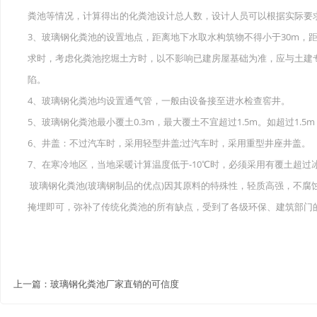
粪池等情况，计算得出的化粪池设计总人数，设计人员可以根据实际要
3、玻璃钢化粪池的设置地点，距离地下水取水构筑物不得小于30m，
求时，考虑化粪池挖堀土方时，以不影响已建房屋基础为准，应与土建
陷。
4、玻璃钢化粪池均设置通气管，一般由设备接至进水检查窖井。
5、玻璃钢化粪池最小覆土0.3m，最大覆土不宜超过1.5m。如超过1.
6、井盖：不过汽车时，采用轻型井盖;过汽车时，采用重型井座井盖。
7、在寒冷地区，当地采暖计算温度低于-10℃时，必须采用有覆土超过
玻璃钢化粪池(玻璃钢制品的优点)因其原料的特殊性，轻质高强，不腐
掩埋即可，弥补了传统化粪池的所有缺点，受到了各级环保、建筑部门
上一篇：
玻璃钢化粪池厂家直销的可信度