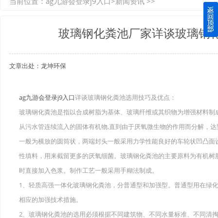
当前位置：
ag九游会登录j9入口
>
新闻资讯
>>
如何选择质量较好的四川玻璃钢化粪池？记住这三点
玻璃钢化粪池厂家详谈玻璃钢
四川玻璃钢化粪池逐渐取代传统玻璃钢化粪池的这几点原因
文章出处：龙坤环保
关于重庆玻璃钢化粪池的这些基础知识你都记住了吗？
四川玻璃钢化粪池选购时应该如何进行挑选？
ag九游会登录j9入口
详谈玻璃钢化粪池选用技巧及优点：
玻璃钢化粪池是指以合成树脂为基体、玻璃纤维或其织物为增强材料制
在安装绵阳玻璃钢化粪池时可能遇到这些难题
从污水管连续流入的固体有机物,直到由于厌氧微生物的作用而分解，
使用成都玻璃钢化粪池的七大好处你都记住了吗？
一般为横放的圆筒状，两端封头一般采用力学性能良好的车轮状凹凸面
性填料，用来截留更多的厌氧细菌。玻璃钢化粪池的主要原料为有机树
时直接加入色浆。制作工艺一般采用手糊法制成。
1、轻质高强一体化玻璃钢化粪池，分普通型和加强型。普通型用在绿化
相应的加强技术措施。
2、玻璃钢化粪池的选用必须根据不同建筑物、不同水量标准、不同清