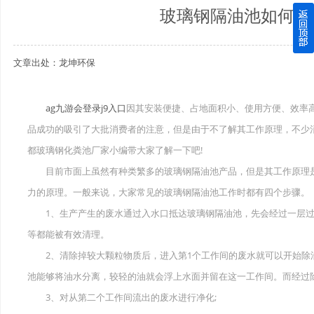
玻璃钢隔油池如何处
四川玻璃钢化粪池逐渐取代传统玻璃钢化粪池的这几点原因
文章出处：龙坤环保
关于重庆玻璃钢化粪池的这些基础知识你都记住了吗？
四川玻璃钢化粪池选购时应该如何进行挑选？
ag九游会登录j9入口
因其安装便捷、占地面积小、使用方便、效率
品成功的吸引了大批消费者的注意，但是由于不了解其工作原理，不少
在安装绵阳玻璃钢化粪池时可能遇到这些难题
都玻璃钢化粪池厂家小编带大家了解一下吧!
使用成都玻璃钢化粪池的七大好处你都记住了吗？
目前市面上虽然有种类繁多的玻璃钢隔油池产品，但是其工作原理是
力的原理。一般来说，大家常见的玻璃钢隔油池工作时都有四个步骤。
1、生产产生的废水通过入水口抵达玻璃钢隔油池，先会经过一层过
等都能被有效清理。
2、清除掉较大颗粒物质后，进入第1个工作间的废水就可以开始除
池能够将油水分离，较轻的油就会浮上水面并留在这一工作间。而经过
3、对从第二个工作间流出的废水进行净化;