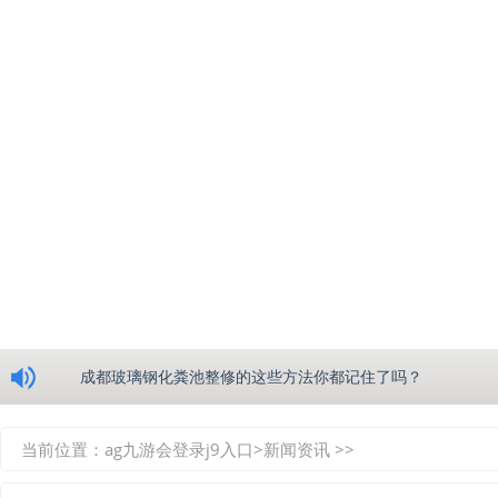
浅析绵阳玻璃钢化粪池的生产工艺
成都玻璃钢化粪池整修的这些方法你都记住了吗？
重庆玻璃钢化粪池的具备的这些优点你都知道吗？
当前位置：
ag九游会登录j9入口
>
新闻资讯
>>
如何选择质量较好的四川玻璃钢化粪池？记住这三点