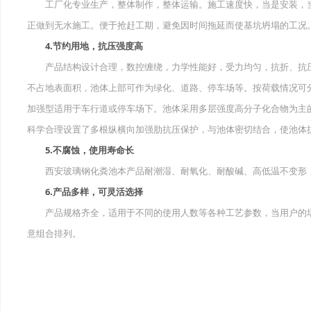
工厂化专业生产，整体制作，整体运输。施工速度快，当是安装，当
正做到无水施工。便于抢赶工期，避免因时间拖延而使基坑坍塌的工况
4.节约用地，抗压强度高
产品结构设计合理，数控缠绕，力学性能好，受力均匀，抗折、抗压
不占地表面积，池体上部可作为绿化、道路、停车场等。按荷载情况可
加强型适用于车行道或停车场下。池体采用多层强度高分子化合物为主
科学合理设置了多根纵横向加强肋抗压保护，与池体密切结合，使池体
5.不腐蚀，使用寿命长
西安玻璃钢化粪池本产品耐潮湿、耐氧化、耐酸碱、高低温不变形，
6.产品多样，可灵活选择
产品规格齐全，适用于不同的使用人数等各种工艺参数，当用户的场
意组合排列。