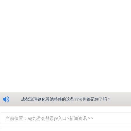
浅析绵阳玻璃钢化粪池的生产工艺
成都玻璃钢化粪池整修的这些方法你都记住了吗？
重庆玻璃钢化粪池的具备的这些优点你都知道吗？
当前位置：
ag九游会登录j9入口
>
新闻资讯
>>
如何选择质量较好的四川玻璃钢化粪池？记住这三点