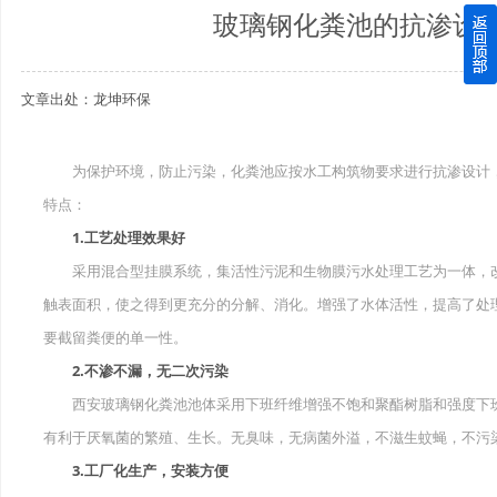
玻璃钢化粪池的抗渗设
四川玻璃钢化粪池逐渐取代传统玻璃钢化粪池的这几点原因
文章出处：龙坤环保
关于重庆玻璃钢化粪池的这些基础知识你都记住了吗？
四川玻璃钢化粪池选购时应该如何进行挑选？
为保护环境，防止污染，化粪池应按水工构筑物要求进行抗渗设计，
特点：
在安装绵阳玻璃钢化粪池时可能遇到这些难题
1.工艺处理效果好
使用成都玻璃钢化粪池的七大好处你都记住了吗？
采用混合型挂膜系统，集活性污泥和生物膜污水处理工艺为一体，改
触表面积，使之得到更充分的分解、消化。增强了水体活性，提高了处
要截留粪便的单一性。
2.不渗不漏，无二次污染
西安玻璃钢化粪池池体采用下班纤维增强不饱和聚酯树脂和强度下班
有利于厌氧菌的繁殖、生长。无臭味，无病菌外溢，不滋生蚊蝇，不污
3.工厂化生产，安装方便