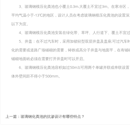
3、玻璃钢模压化粪池也小覆土0.3m.大覆土不宜过3m。在寒冷区，温
平均气温小于-13℃的地区，设计人员在考虑玻璃钢模压化粪池的设置
以下为宜。
4、玻璃钢模压化粪池安装在绿化带、草坪、人行道下、覆土不宜过l.
5、井盖：在不过汽车时，采用加锁轻型双层井盖及盖座;可过汽车时
化的需要或道路广场铺砌的需要，铸铁或高分子井盖与地面平，在有铺
铺砌地面砖必须在需要打开井盖时可以开启。
6、玻璃钢模压化粪池容积如过50m3;可用两个单罐并联或串联设
体外壁间距不得小于500mm。
上一篇：
玻璃钢化粪池的抗渗设计有哪些特点？