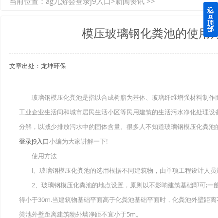
当前位置：
ag九游会登录j9入口
>
新闻资讯
>>
如何选择质量较好的四川玻璃钢化粪池？记住这三点
模压玻璃钢化粪池的使用
四川玻璃钢化粪池逐渐取代传统玻璃钢化粪池的这几点原因
文章出处：龙坤环保
关于重庆玻璃钢化粪池的这些基础知识你都记住了吗？
四川玻璃钢化粪池选购时应该如何进行挑选？
玻璃钢模压化粪池是指以合成树脂为基体、玻璃纤维增强材料制作而
工业企业生活间和城市居民生活小区等民用建筑的生活污水净化处理设
在安装绵阳玻璃钢化粪池时可能遇到这些难题
分解，以减少排放污水中的固体含量。很多人不知道玻璃钢模压化粪池
使用成都玻璃钢化粪池的七大好处你都记住了吗？
登录j9入口
小编为大家讲解一下!
使用方法
l、玻璃钢模压化粪池的选用根据不同建筑物，由单项工程设计人员
2、玻璃钢模压化粪池的地点设置，原则以不影响建筑基础即可;一般距
得小于30m.当建筑物基础平面高于化粪池基础平面时，化粪池外壁距离
粪池外壁距离建筑物外墙净距不宜小于5m。