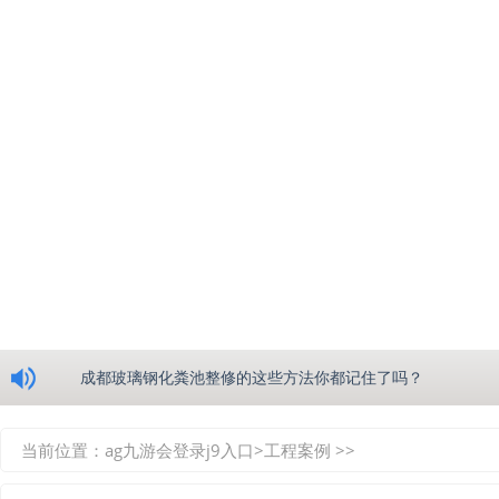
浅析绵阳玻璃钢化粪池的生产工艺
成都玻璃钢化粪池整修的这些方法你都记住了吗？
重庆玻璃钢化粪池的具备的这些优点你都知道吗？
当前位置：
ag九游会登录j9入口
>
工程案例
>>
如何选择质量较好的四川玻璃钢化粪池？记住这三点