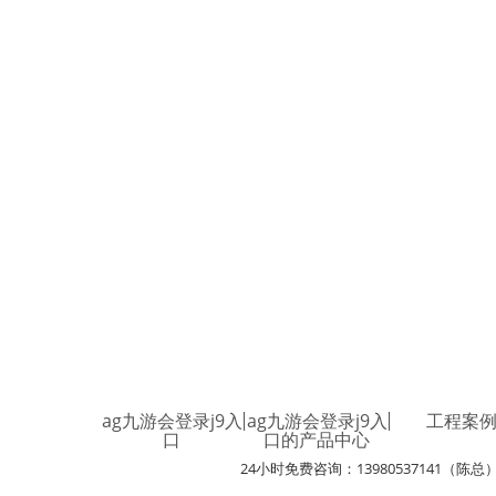
ag九游会登录j9入
ag九游会登录j9入
工程案
口
口的产品中心
24小时免费咨询：13980537141（陈总