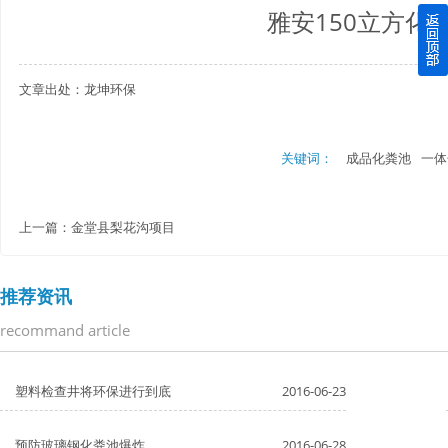
雅安150立方化
四川玻璃钢化粪池逐渐取代传统玻璃钢化粪池的这几点原因
文章出处：龙坤环保
关于重庆玻璃钢化粪池的这些基础知识你都记住了吗？
四川玻璃钢化粪池选购时应该如何进行挑选？
关键词：
成品化粪池
一体
在安装绵阳玻璃钢化粪池时可能遇到这些难题
上一篇：
金堂县梨花沟项目
使用成都玻璃钢化粪池的七大好处你都记住了吗？
推荐资讯
recommand article
塑料检查井将环保进行到底
2016-06-23
预防玻璃钢化粪池爆炸
2016-06-28