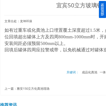
宜宾50立方玻璃钢
四川玻璃钢化粪池逐渐取代传统玻璃钢化粪池的这几点原因
文章出处：龙坤环保
关于重庆玻璃钢化粪池的这些基础知识你都记住了吗？
如有过重车或
化粪池上口埋置覆土深度超过
1.5
米，
四川玻璃钢化粪池选购时应该如何进行挑选？
位回填超出罐体上方及四周
800mm-1000mm
时，开
安装间距必须预留
500mm
以上。
在安装绵阳玻璃钢化粪池时可能遇到这些难题
回填后罐体四周应拉警戒带，以免机械通过对罐体
使用成都玻璃钢化粪池的七大好处你都记住了吗？
关键词：
成品化粪池
一体
上一篇：
雅安150立方化粪池现场
推荐资讯