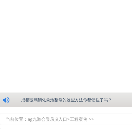
浅析绵阳玻璃钢化粪池的生产工艺
成都玻璃钢化粪池整修的这些方法你都记住了吗？
重庆玻璃钢化粪池的具备的这些优点你都知道吗？
当前位置：
ag九游会登录j9入口
>
工程案例
>>
如何选择质量较好的四川玻璃钢化粪池？记住这三点