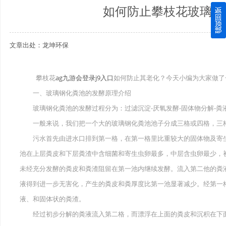
如何防止攀枝花玻璃钢
四川玻璃钢化粪池逐渐取代传统玻璃钢化粪池的这几点原因
文章出处：龙坤环保
关于重庆玻璃钢化粪池的这些基础知识你都记住了吗？
四川玻璃钢化粪池选购时应该如何进行挑选？
攀枝花
ag九游会登录j9入口
如何防止其老化？今天小编为大家做了
一、玻璃钢化粪池的发酵原理介绍
在安装绵阳玻璃钢化粪池时可能遇到这些难题
玻璃钢化粪池的发酵过程分为：过滤沉淀-厌氧发酵-固体物分解-粪
使用成都玻璃钢化粪池的七大好处你都记住了吗？
一般来说，我们把一个大的玻璃钢化粪池池子分成三格或四格，三格
污水首先由进水口排到第一格，在第一格里比重较大的固体物及寄生
池在上层粪皮和下层粪渣中含细菌和寄生虫卵最多，中层含虫卵最少，
未经充分发酵的粪皮和粪渣阻留在第一池内继续发酵。流入第二他的粪
液得到进一步无害化，产生的粪皮和粪厚度比第一池显著减少。经第一
液、和固体状的粪渣。
经过初步分解的粪液流入第二格，而漂浮在上面的粪皮和沉积在下面