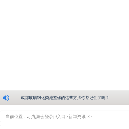
浅析绵阳玻璃钢化粪池的生产工艺
成都玻璃钢化粪池整修的这些方法你都记住了吗？
重庆玻璃钢化粪池的具备的这些优点你都知道吗？
当前位置：
ag九游会登录j9入口
>
新闻资讯
>>
如何选择质量较好的四川玻璃钢化粪池？记住这三点