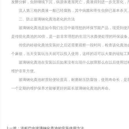
发酵分解，虫卵继续下沉，病原体逐渐死亡，粪液得到进一步无害化，
流人第三格的粪液一般已经腐熟，其中病菌和寄生虫卵已基本杀灭。
二、防止玻璃钢化粪池老化的方法
玻璃钢化粪池是如今我们生活中最理想的环保节能产品，现受到使用
是传统化粪池的30倍，是一款非常理想的生活污水粪便处理的环保设备
传统的砖砌化粪池安装好之后还需要观察一段时间，检查该化粪池会
个麻烦，当天安装玩当天就可以投入使用，这样的话可以大量的缩短工
玻璃钢化粪池在安装以后如果没有出现什么故障那么在以后使用过程
维护非常方便。
玻璃钢化粪池材质轻便轻度高，耐磨耐压防腐蚀，使用寿命长，是我
一个定期的维护保养才能够更好的延长玻璃钢化粪池的寿命。
上一篇：
浅析巴中玻璃钢化粪池的安装使用方法