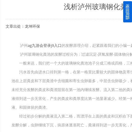
浅析泸州玻璃钢化粪
四川玻璃钢化粪池逐渐取代传统玻璃钢化粪池的这几点原因
文章出处：龙坤环保
关于重庆玻璃钢化粪池的这些基础知识你都记住了吗？
四川玻璃钢化粪池选购时应该如何进行挑选？
泸州
ag九游会登录j9入口
的发酵原理介绍，赶紧跟着我们的小编一
泸州玻璃钢化粪池的发酵过程分为：过滤沉淀-厌氧发酵-固体物分解
在安装绵阳玻璃钢化粪池时可能遇到这些难题
一般来说，我们把一个大的玻璃钢化粪池池子分成三格或四格，三格
使用成都玻璃钢化粪池的七大好处你都记住了吗？
污水首先由进水口排到第一格，在第一格里比重较大的固体物及寄生
池在上层粪皮和下层粪渣中含细菌和寄生虫卵最多，中层含虫卵最少，
未经充分发酵的粪皮和粪渣阻留在第一池内继续发酵。流入第二他的粪
液得到进一步无害化，产生的粪皮和粪厚度比第一池显著减少。经第一
液、和固体状的粪渣。
经过初步分解的粪液流入第二格，而漂浮在上面的粪皮和沉积在下面
发酵分解，虫卵继续下沉，病原体逐渐死亡，粪液得到进一步无害化，