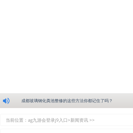
浅析绵阳玻璃钢化粪池的生产工艺
成都玻璃钢化粪池整修的这些方法你都记住了吗？
重庆玻璃钢化粪池的具备的这些优点你都知道吗？
当前位置：
ag九游会登录j9入口
>
新闻资讯
>>
如何选择质量较好的四川玻璃钢化粪池？记住这三点