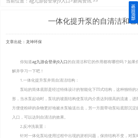
当前位置：
ag九游会登录j9入口
>
新闻资讯
>>
如何选择质量较好的四川玻璃钢化粪池？记住这三点
一体化提升泵的自清洁和它
四川玻璃钢化粪池逐渐取代传统玻璃钢化粪池的这几点原因
文章出处：龙坤环保
关于重庆玻璃钢化粪池的这些基础知识你都记住了吗？
四川玻璃钢化粪池选购时应该如何进行挑选？
你知道
ag九游会登录j9入口
的自清洁和它的作用都有哪些吗？如果
解并学习一下吧！
在安装绵阳玻璃钢化粪池时可能遇到这些难题
1.一体化提升泵井筒自清洁结构：
使用成都玻璃钢化粪池的七大好处你都记住了吗？
泵站的筒体底部是经过特殊设计的智能化下凹式结构，这种独特的水
形，当水泵起动时，泵坑的坡面结构使泵坑内介质达到很高的流速，进
方便使粉碎的杂物更好地被水泵输送出去，另一方面带动泵站底部沉淀
入口，可以达到自清洁的效果。
2.反冲洗装置：
针对一体化泵站使用过程中出现的淤积问题，保持结构不变，对泵站