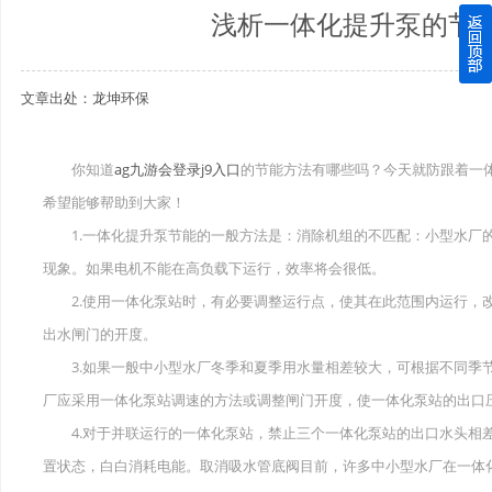
浅析一体化提升泵的节
四川玻璃钢化粪池逐渐取代传统玻璃钢化粪池的这几点原因
文章出处：龙坤环保
关于重庆玻璃钢化粪池的这些基础知识你都记住了吗？
四川玻璃钢化粪池选购时应该如何进行挑选？
你知道
ag九游会登录j9入口
的节能方法有哪些吗？今天就防跟着一
希望能够帮助到大家！
在安装绵阳玻璃钢化粪池时可能遇到这些难题
1.一体化提升泵节能的一般方法是：消除机组的不匹配：小型水厂的
使用成都玻璃钢化粪池的七大好处你都记住了吗？
现象。如果电机不能在高负载下运行，效率将会很低。
2.使用一体化泵站时，有必要调整运行点，使其在此范围内运行，改
出水闸门的开度。
3.如果一般中小型水厂冬季和夏季用水量相差较大，可根据不同季节
厂应采用一体化泵站调速的方法或调整闸门开度，使一体化泵站的出口
4.对于并联运行的一体化泵站，禁止三个一体化泵站的出口水头相差
置状态，白白消耗电能。取消吸水管底阀目前，许多中小型水厂在一体