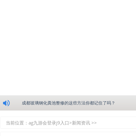
浅析绵阳玻璃钢化粪池的生产工艺
成都玻璃钢化粪池整修的这些方法你都记住了吗？
重庆玻璃钢化粪池的具备的这些优点你都知道吗？
当前位置：
ag九游会登录j9入口
>
新闻资讯
>>
如何选择质量较好的四川玻璃钢化粪池？记住这三点