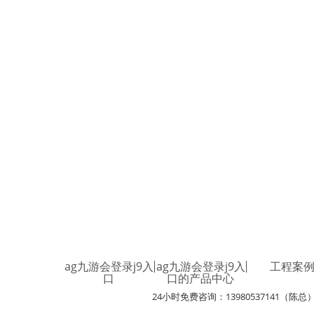
ag九游会登录j9入
ag九游会登录j9入
工程案
口
口的产品中心
24小时免费咨询：13980537141（陈总