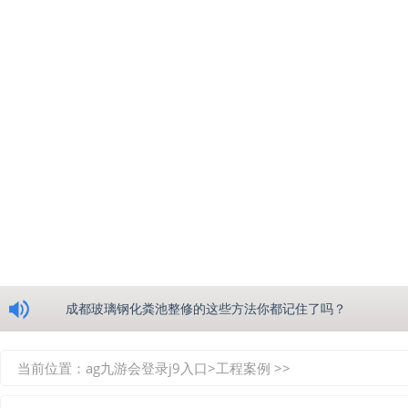
浅析绵阳玻璃钢化粪池的生产工艺
成都玻璃钢化粪池整修的这些方法你都记住了吗？
重庆玻璃钢化粪池的具备的这些优点你都知道吗？
当前位置：
ag九游会登录j9入口
>
工程案例
>>
如何选择质量较好的四川玻璃钢化粪池？记住这三点