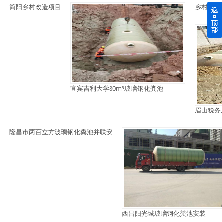
简阳乡村改造项目
乡村模压
四川玻璃钢化粪池逐渐取代传统玻璃钢化粪池的这几点原因
关于重庆玻璃钢化粪池的这些基础知识你都记住了吗？
四川玻璃钢化粪池选购时应该如何进行挑选？
宜宾吉利大学80m³玻璃钢化粪池
在安装绵阳玻璃钢化粪池时可能遇到这些难题
眉山税务
使用成都玻璃钢化粪池的七大好处你都记住了吗？
隆昌市两百立方玻璃钢化粪池并联安
西昌阳光城玻璃钢化粪池安装