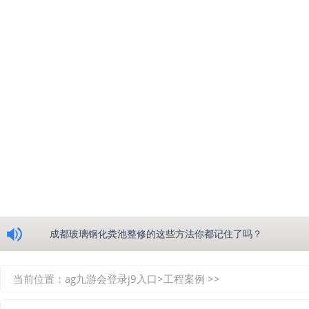
浅析绵阳玻璃钢化粪池的生产工艺
成都玻璃钢化粪池整修的这些方法你都记住了吗？
重庆玻璃钢化粪池的具备的这些优点你都知道吗？
当前位置：
ag九游会登录j9入口
>
工程案例
>>
如何选择质量较好的四川玻璃钢化粪池？记住这三点