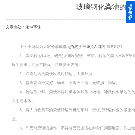
玻璃钢化粪池的清
四川玻璃钢化粪池逐渐取代传统玻璃钢化粪池的这几点原因
文章出处：龙坤环保
关于重庆玻璃钢化粪池的这些基础知识你都记住了吗？
四川玻璃钢化粪池选购时应该如何进行挑选？
下面小编就为大家分享成都
ag九游会登录j9入口
的清理要求?
1、粪便转运站(场、码头)设施应完好、整洁。转运的粪污水应密闭
在安装绵阳玻璃钢化粪池时可能遇到这些难题
蝇的要求，并设置防火、防爆安全设施。
使用成都玻璃钢化粪池的七大好处你都记住了吗？
2、贮粪池内的粪便应及时转运，不得外溢。
3、输粪管道应完好、畅通，闸阀应严密，无破损、滴漏。
4、转运作业时，粪便不得污染水体和作业场地。冲洗作业场地的污
入附近水体。
5、将人力收集车的粪便转运到机动车时，应保持转运作业的紧密衔
上。
6、卸粪时应谨慎操作，不得将粪便泼洒在卸粪口周围地面。作业结