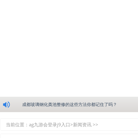
浅析绵阳玻璃钢化粪池的生产工艺
成都玻璃钢化粪池整修的这些方法你都记住了吗？
重庆玻璃钢化粪池的具备的这些优点你都知道吗？
当前位置：
ag九游会登录j9入口
>
新闻资讯
>>
如何选择质量较好的四川玻璃钢化粪池？记住这三点