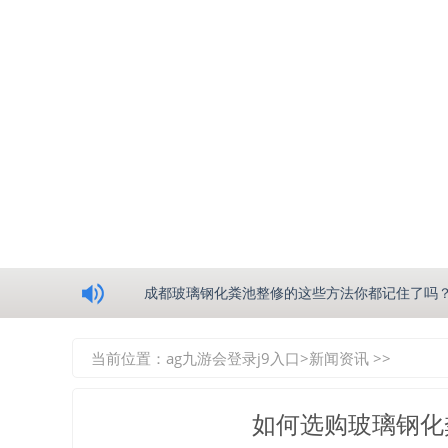
浅析绵阳玻璃钢化粪池的生产工艺
成都玻璃钢化粪池整修的这些方法你都记住了吗
重庆玻璃钢化粪池的具备的这些优点你都知道吗
当前位置：
ag九游会登录j9入口
>
新闻资讯
>>
如何选择质量较好的四川玻璃钢化粪池？记住这
如何选购玻璃钢化
四川玻璃钢化粪池逐渐取代传统玻璃钢化粪池的