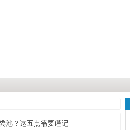
？
？
三点
粪池？这五点需要谨记
这几点原因你都记住了吗？