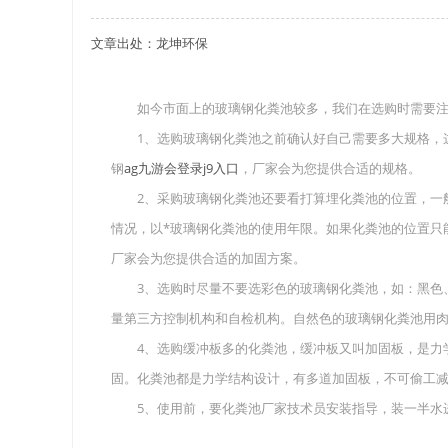
文章出处：龙坤环保
关于重庆玻璃钢化粪池的这些基础知识你都记住
四川玻璃钢化粪池选购时应该如何进行挑选？
如今市面上的玻璃钢化粪池较多，我们在选购时需要注
1、选购玻璃钢化粪池之前确认好自己需要多大规格，这
在安装绵阳玻璃钢化粪池时可能遇到这些难题
钢
ag九游会登录j9入口
，厂家会为您提供合适的规格。
使用成都玻璃钢化粪池的七大好处你都记住了吗
2、采购玻璃钢化粪池还要看打算埋化粪池的位置，一般
情况，以*玻璃钢化粪池的使用年限。如果化粪池的位置只
厂家会为您提供合适的加固方案。
3、选购时尽量不要选彩色的玻璃钢化粪池，如：黑色、
量第三方控制机构和自检机构。自然色的玻璃钢化粪池用
4、选购缓冲板多的化粪池，缓冲板又叫加固板，是力学
固。化粪池都是力学结构设计，有多道加固板，不可偷工
5、使用前，要化粪池厂家技术员安装指导，装一半水进