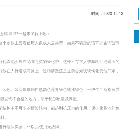
时间：2020-12-18
了吗？
意哪些点?一起来了解下吧：
个参数主要看使用人数或人居类型，如果不确定的话可以咨询玻璃
？
化粪池会埋在花圃之类的绿化带，这样不存在人或车辆经过碾压的
能放在人行道或马路上，这种情况还是提前告知玻璃钢化粪池厂家，
蓝色。其实玻璃钢自然颜色是青绿色或浅绿色，一般生产商都有质
肉眼发现不合格的地方，易于甄别质量及厚度。
结构中不可少的框架结构，能起到抗压力的作用，保护化粪池的稳
减料。
行遗漏实验，**以后使用无故障。